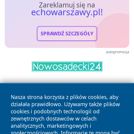
Zareklamuj się na
echowarszawy.pl!
SPRAWDŹ SZCZEGÓŁY
autopromocja
Nasza strona korzysta z plików cookies, aby
działała prawidłowo. Używamy także plików
cookies i podobnych technologii od
zewnętrznych dostawców w celach
Copyright © 2026 echowarszawy.pl Wszystkie prawa
analitycznych, marketingowych i
zastrzeżone.
społecznościowych. Informacje te mogą być