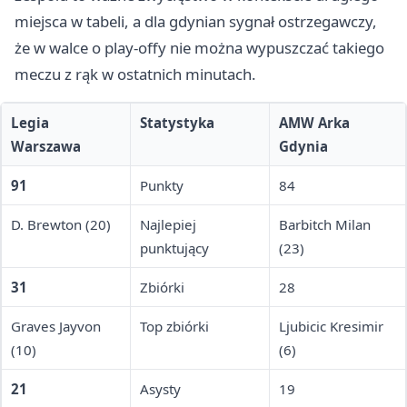
miejsca w tabeli, a dla gdynian sygnał ostrzegawczy,
że w walce o play-offy nie można wypuszczać takiego
meczu z rąk w ostatnich minutach.
Legia
Statystyka
AMW Arka
Warszawa
Gdynia
91
Punkty
84
D. Brewton (20)
Najlepiej
Barbitch Milan
punktujący
(23)
31
Zbiórki
28
Graves Jayvon
Top zbiórki
Ljubicic Kresimir
(10)
(6)
21
Asysty
19