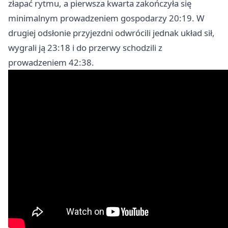
złapać rytmu, a pierwsza kwarta zakończyła się
minimalnym prowadzeniem gospodarzy 20:19. W
drugiej odsłonie przyjezdni odwrócili jednak układ sił,
wygrali ją 23:18 i do przerwy schodzili z
prowadzeniem 42:38.