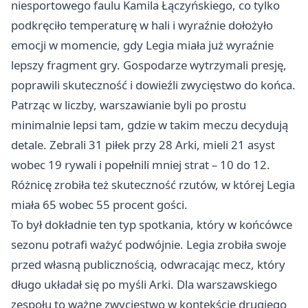
niesportowego faulu Kamila Łączyńskiego, co tylko
podkręciło temperaturę w hali i wyraźnie dołożyło
emocji w momencie, gdy Legia miała już wyraźnie
lepszy fragment gry. Gospodarze wytrzymali presję,
poprawili skuteczność i dowieźli zwycięstwo do końca.
Patrząc w liczby, warszawianie byli po prostu
minimalnie lepsi tam, gdzie w takim meczu decydują
detale. Zebrali 31 piłek przy 28 Arki, mieli 21 asyst
wobec 19 rywali i popełnili mniej strat – 10 do 12.
Różnicę zrobiła też skuteczność rzutów, w której Legia
miała 65 wobec 55 procent gości.
To był dokładnie ten typ spotkania, który w końcówce
sezonu potrafi ważyć podwójnie. Legia zrobiła swoje
przed własną publicznością, odwracając mecz, który
długo układał się po myśli Arki. Dla warszawskiego
zespołu to ważne zwycięstwo w kontekście drugiego