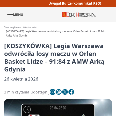
Uwaga! Burze (komunikat RSO)
MENU
Strona główna
Wiadomości
[KOSZYKÓWKA] Legia Warszawa odwróciła losy meczu w Orlen Basket Lidze – 91:84 z
AMW Arką Gdynia
[KOSZYKÓWKA] Legia Warszawa
odwróciła losy meczu w Orlen
Basket Lidze – 91:84 z AMW Arką
Gdynia
26 kwietnia 2026
3 min czytania
Udostępnij