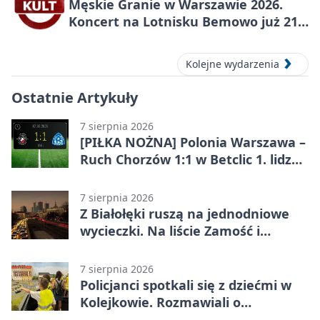
Męskie Granie w Warszawie 2026.
Koncert na Lotnisku Bemowo już 21
sierpnia
Kolejne wydarzenia
Ostatnie Artykuły
7 sierpnia 2026
[PIŁKA NOŻNA] Polonia Warszawa –
Ruch Chorzów 1:1 w Betclic 1. lidze.
Lider stracił punkty u siebie
7 sierpnia 2026
Z Białołęki ruszą na jednodniowe
wycieczki. Na liście Zamość i
Kraków
7 sierpnia 2026
Policjanci spotkali się z dziećmi w
Kolejkowie. Rozmawiali o
wakacyjnych zagrożeniach