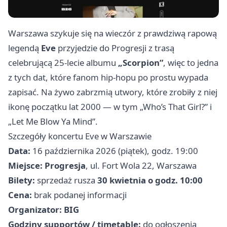
Warszawa szykuje się na wieczór z prawdziwą rapową
legendą
Eve
przyjedzie do Progresji z trasą
celebrującą 25-lecie albumu
„Scorpion”
, więc to jedna
z tych dat, które fanom hip-hopu po prostu wypada
zapisać. Na żywo zabrzmią utwory, które zrobiły z niej
ikonę początku lat 2000 — w tym „Who’s That Girl?” i
„Let Me Blow Ya Mind”.
Szczegóły koncertu Eve w Warszawie
Data:
16 października 2026 (piątek), godz. 19:00
Miejsce:
Progresja
, ul. Fort Wola 22, Warszawa
Bilety:
sprzedaż rusza
30 kwietnia o godz. 10:00
Cena:
brak podanej informacji
Organizator:
BIG
Godziny supportów / timetable:
do ogłoszenia