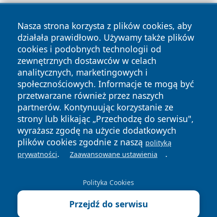
Nasza strona korzysta z plików cookies, aby
działała prawidłowo. Używamy także plików
cookies i podobnych technologii od
zewnętrznych dostawców w celach
Copyright © 2026 echowarszawy.pl Wszystkie prawa
analitycznych, marketingowych i
zastrzeżone.
społecznościowych. Informacje te mogą być
przetwarzane również przez naszych
partnerów. Kontynuując korzystanie ze
Polityka
Polityka
News
Autorzy
strony lub klikając „Przechodzę do serwisu",
Prywatności
Cookies
wyrażasz zgodę na użycie dodatkowych
plików cookies zgodnie z naszą
polityką
.
.
prywatności
Zaawansowane ustawienia
Polityka Cookies
Przejdź do serwisu