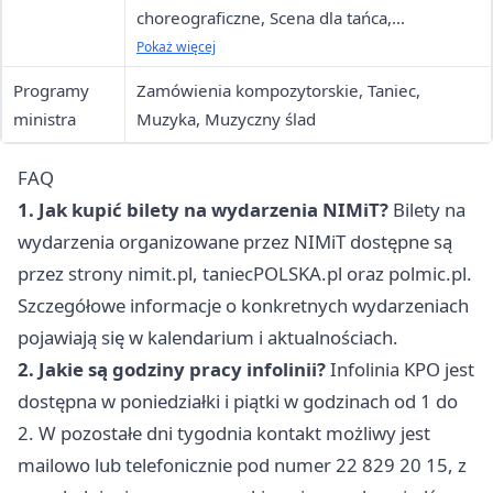
choreograficzne, Scena dla tańca,
Wspieranie aktywności międzynarodowej,
Pokaż więcej
Taniec i niepełnosprawność, programy
Programy
Zamówienia kompozytorskie, Taniec,
rezydencyjne, Program przekwalifikowania
ministra
Muzyka, Muzyczny ślad
zawodowego tancerzy
FAQ
1. Jak kupić bilety na wydarzenia NIMiT?
Bilety na
wydarzenia organizowane przez NIMiT dostępne są
przez strony nimit.pl, taniecPOLSKA.pl oraz polmic.pl.
Szczegółowe informacje o konkretnych wydarzeniach
pojawiają się w kalendarium i aktualnościach.
2. Jakie są godziny pracy infolinii?
Infolinia KPO jest
dostępna w poniedziałki i piątki w godzinach od 1 do
2. W pozostałe dni tygodnia kontakt możliwy jest
mailowo lub telefonicznie pod numer 22 829 20 15, z