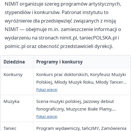
NIMiT organizuje szereg programów artystycznych,
stypendiów i konkursów. Patronat instytutu to
wyróżnienie dla przedsięwzięć związanych z misją
NIMiT — obejmuje m.in. zamieszczenie informacji o
wydarzeniu na stronach nimit.pl, taniecPOLSKA.pl i
polmic.pl oraz obecność przedstawicieli dyrekcji.
Dziedzina
Programy i konkursy
Konkursy
Konkurs prac doktorskich, Koryfeusz Muzyki
Polskiej, Młody Muzyk Roku, Młody Tancerz
Roku, Międzynarodowy Konkurs Muzyki
Pokaż więcej
Polskiej im. Stanisława Moniuszki
Muzyka
Scena muzyki polskiej, Jazzowy debiut
fonograficzny, Muzyczne Białe Plamy,
Dyrygent-rezydent, Szkoła mistrzów budowy
Pokaż więcej
instrumentów ludowych
Taniec
Program wydawniczy, tańczMY, Zamówienia