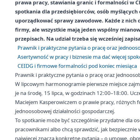
prawa pracy, stawiania granic i formalności w 
spotkania dla przedsiębiorców, osób myślących o 
uporządkować sprawy zawodowe. Każde z nich d
firmy, ale wszystkie mają jeden wspólny mianown
przepisach. Na udział trzeba się wcześniej zapisa
Prawnik i praktyczne pytania o pracę oraz jednoo
Asertywność w pracy i biznesie ma dać więcej spo
CEIDG i firmowe formalności pod koniec miesiąca
Prawnik i praktyczne pytania o pracę oraz jednoos
W lipcowym harmonogramie pierwsze miejsce zajmu
je na środę, 15 lipca, w godzinach 12:00–18:00. U
Maciejem Kasperowiczem o prawie pracy, różnych f
jednoosobowej działalności gospodarczej.
To spotkanie może być szczególnie przydatne dla os
pracownikami albo chcą sprawdzić, jak bezpiecznie
najwięcej znaczą konkretne pytania – o umowę, obow