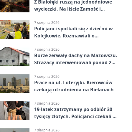
Z Białołęki ruszą na jednodniowe
wycieczki. Na liście Zamość i
Kraków
7 sierpnia 2026
Policjanci spotkali się z dziećmi w
Kolejkowie. Rozmawiali o
wakacyjnych zagrożeniach
7 sierpnia 2026
Burze zerwały dachy na Mazowszu.
Strażacy interweniowali ponad 250
razy
7 sierpnia 2026
Prace na ul. Loteryjki. Kierowców
czekają utrudnienia na Bielanach
7 sierpnia 2026
19-latek zatrzymany po odbiór 30
tysięcy złotych. Policjanci czekali w
mieszkaniu
7 sierpnia 2026