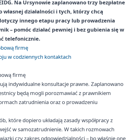
CEIDG. Na Ursynowie zaplanowano trzy bezpłatne
własnej działalności i tych, którzy chcą
otyczy innego etapu pracy lub prowadzenia
ik – pomóc działać pewniej i bez gubienia się w
ć telefonicznie.
sobową firmę
koju w codziennych kontaktach
obową firmę
ją indywidualne konsultacje prawne. Zaplanowano
czestnicy będą mogli porozmawiać z prawnikiem
ormach zatrudnienia oraz o prowadzeniu
ób, które dopiero układają zasady współpracy z
 wejść w samozatrudnienie. W takich rozmowach
iązki czy zakres odpowiedzialności – bo właśnie one