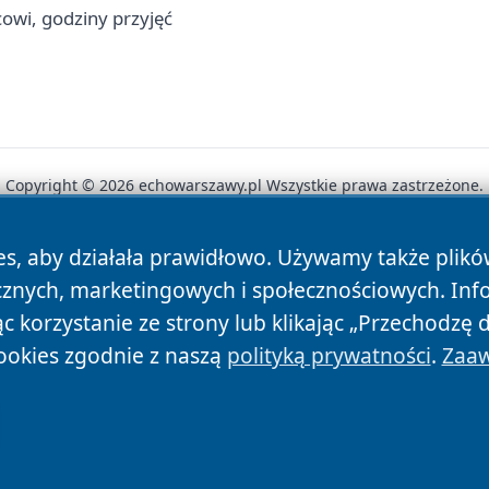
cowi, godziny przyjęć
Copyright © 2026 echowarszawy.pl Wszystkie prawa zastrzeżone.
es, aby działała prawidłowo. Używamy także plik
News
Autorzy
Polityka Prywatności
Polityka Cookie
cznych, marketingowych i społecznościowych. Inf
 korzystanie ze strony lub klikając „Przechodzę 
ookies zgodnie z naszą
polityką prywatności
.
Zaaw