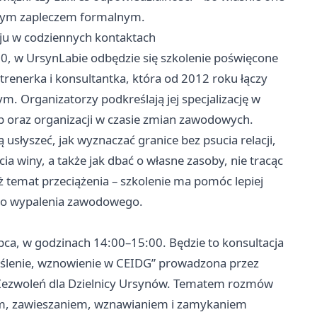
obrym zapleczem formalnym.
oju w codziennych kontaktach
:00, w UrsynLabie odbędzie się szkolenie poświęcone
 trenerka i konsultantka, która od 2012 roku łączy
 Organizatorzy podkreślają jej specjalizację w
ób oraz organizacji w czasie zmian zawodowych.
usłyszeć, jak wyznaczać granice bez psucia relacji,
a winy, a także jak dbać o własne zasoby, nie tracąc
eż temat przeciążenia – szkolenie ma pomóc lepiej
yko wypalenia zawodowego.
ipca, w godzinach 14:00–15:00. Będzie to konsultacja
reślenie, wznowienie w CEIDG” prowadzona przez
 Zezwoleń dla Dzielnicy Ursynów. Tematem rozmów
iem, zawieszaniem, wznawianiem i zamykaniem