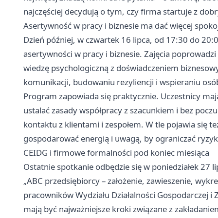
najczęściej decydują o tym, czy firma startuje z d
Asertywność w pracy i biznesie ma dać więcej spok
Dzień później, w czwartek 16 lipca, od 17:30 do 20
asertywności w pracy i biznesie. Zajęcia poprowadzi
wiedzę psychologiczną z doświadczeniem biznesowym.
komunikacji, budowaniu rezyliencji i wspieraniu os
Program zapowiada się praktycznie. Uczestnicy mają 
ustalać zasady współpracy z szacunkiem i bez poczuci
kontaktu z klientami i zespołem. W tle pojawia się t
gospodarować energią i uwagą, by ograniczać ryz
CEIDG i firmowe formalności pod koniec miesiąca
Ostatnie spotkanie odbędzie się w poniedziałek 27 l
„ABC przedsiębiorcy – założenie, zawieszenie, wyk
pracowników Wydziału Działalności Gospodarczej i
mają być najważniejsze kroki związane z zakładan