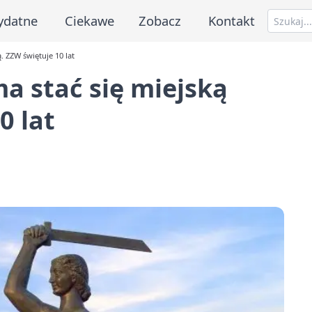
ydatne
Ciekawe
Zobacz
Kontakt
. ZZW świętuje 10 lat
a stać się miejską
0 lat