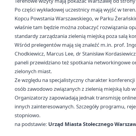
Terenowe wizyty mają pokazać Warszawę od strony 
Po części wykładowej uczestnicy mają wyjść w teren
Kopcu Powstania Warszawskiego, w Parku Żerańskim, 
właśnie tam będzie można zobaczyć rozwiązania opar
standardy zarządzania zielenią miejską poza salą ko
Wśród prelegentów mają się znaleźć m.in. prof. In
Chodkiewicz, Marcus Lee, dr Stanisław Kordasiewic
paneli przewidziano też spotkania networkingowe or
zielonych miast.
Ze względu na specjalistyczny charakter konferencj
osób zawodowo związanych z zielenią miejską lub w
Organizatorzy zapowiadają jednak transmisję online
innych zainteresowanych. Szczegóły programu, rejes
stopniowo.
na podstawie:
Urząd Miasta Stołecznego Warsza