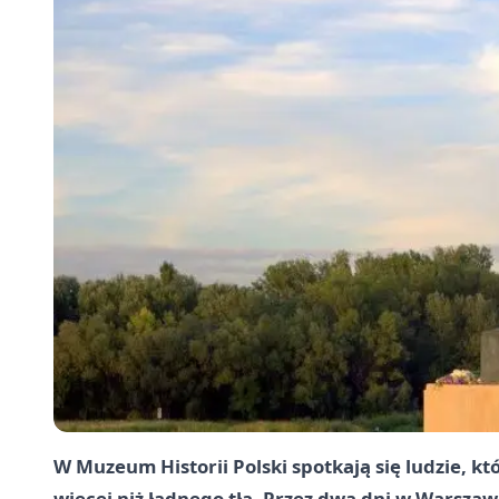
W Muzeum Historii Polski spotkają się ludzie, któ
więcej niż ładnego tła. Przez dwa dni w Warsza