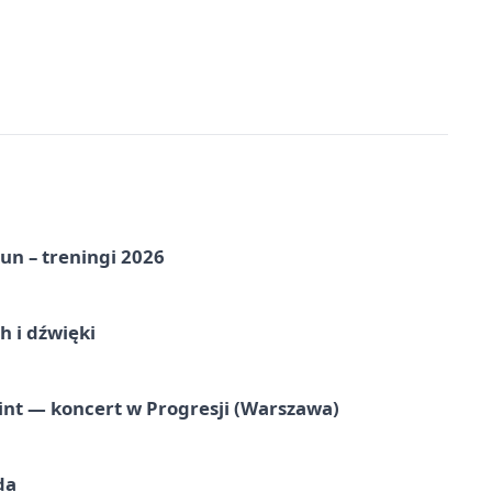
un – treningi 2026
 i dźwięki
nt — koncert w Progresji (Warszawa)
da