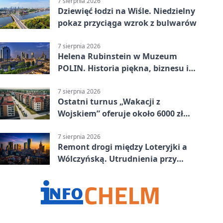
7 sierpnia 2026
Dziewięć łodzi na Wiśle. Niedzielny
pokaz przyciąga wzrok z bulwarów
7 sierpnia 2026
Helena Rubinstein w Muzeum
POLIN. Historia piękna, biznesu i
własnego wizerunku
7 sierpnia 2026
Ostatni turnus „Wakacji z
Wojskiem” oferuje około 6000 zł
brutto
7 sierpnia 2026
Remont drogi między Loteryjki a
Wólczyńską. Utrudnienia przy
placu zabaw