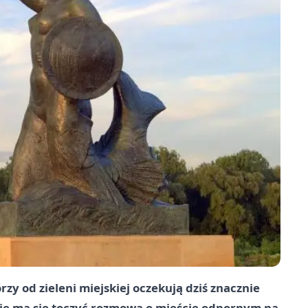
rzy od zieleni miejskiej oczekują dziś znacznie
wie ma się toczyć rozmowa o mieście odpornym na