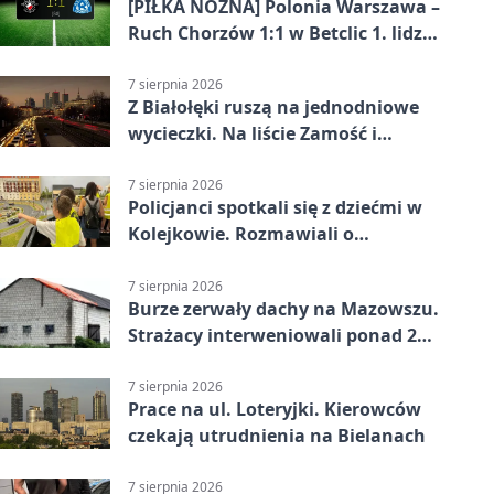
[PIŁKA NOŻNA] Polonia Warszawa –
Ruch Chorzów 1:1 w Betclic 1. lidze.
Lider stracił punkty u siebie
7 sierpnia 2026
Z Białołęki ruszą na jednodniowe
wycieczki. Na liście Zamość i
Kraków
7 sierpnia 2026
Policjanci spotkali się z dziećmi w
Kolejkowie. Rozmawiali o
wakacyjnych zagrożeniach
7 sierpnia 2026
Burze zerwały dachy na Mazowszu.
Strażacy interweniowali ponad 250
razy
7 sierpnia 2026
Prace na ul. Loteryjki. Kierowców
czekają utrudnienia na Bielanach
7 sierpnia 2026