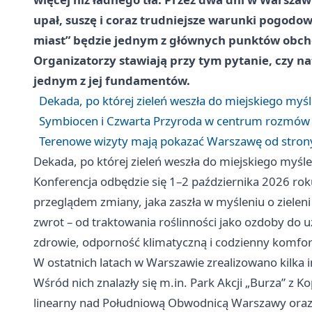
upał, suszę i coraz trudniejsze warunki pogodo
miast” będzie jednym z głównych punktów obcho
Organizatorzy stawiają przy tym pytanie, czy 
jednym z jej fundamentów.
Dekada, po której zieleń weszła do miejskiego myśl
Symbiocen i Czwarta Przyroda w centrum rozmów
Terenowe wizyty mają pokazać Warszawę od strony
Dekada, po której zieleń weszła do miejskiego myśle
Konferencja odbędzie się 1–2 października 2026 rok
przeglądem zmiany, jaka zaszła w myśleniu o zieleni
zwrot – od traktowania roślinności jako ozdoby do uz
zdrowie, odporność klimatyczną i codzienny komfo
W ostatnich latach w Warszawie zrealizowano kilka i
Wśród nich znalazły się m.in. Park Akcji „Burza” z
linearny nad Południową Obwodnicą Warszawy oraz ro