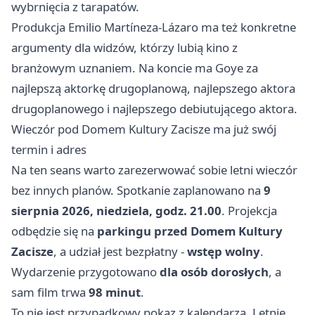
wybrnięcia z tarapatów.
Produkcja Emilio Martíneza-Lázaro ma też konkretne
argumenty dla widzów, którzy lubią kino z
branżowym uznaniem. Na koncie ma Goye za
najlepszą aktorkę drugoplanową, najlepszego aktora
drugoplanowego i najlepszego debiutującego aktora.
Wieczór pod Domem Kultury Zacisze ma już swój
termin i adres
Na ten seans warto zarezerwować sobie letni wieczór
bez innych planów. Spotkanie zaplanowano na
9
sierpnia 2026, niedziela, godz. 21.00
. Projekcja
odbędzie się na
parkingu przed Domem Kultury
Zacisze
, a udział jest bezpłatny -
wstęp wolny
.
Wydarzenie przygotowano
dla osób dorosłych
, a
sam film trwa
98 minut
.
To nie jest przypadkowy pokaz z kalendarza. Letnie