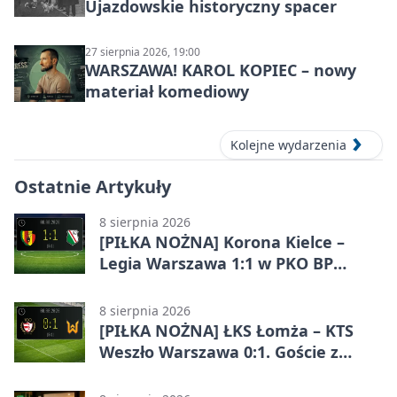
Ujazdowskie historyczny spacer
27 sierpnia 2026, 19:00
WARSZAWA! KAROL KOPIEC – nowy
materiał komediowy
Kolejne wydarzenia
Ostatnie Artykuły
8 sierpnia 2026
[PIŁKA NOŻNA] Korona Kielce –
Legia Warszawa 1:1 w PKO BP
Ekstraklasie. Goście wypuścili
zwycięstwo z rąk
8 sierpnia 2026
[PIŁKA NOŻNA] ŁKS Łomża – KTS
Weszło Warszawa 0:1. Goście z
Warszawy z ważnym zwycięstwem
w Betclic 3. Lidze Grupa 1 (Grupa I)