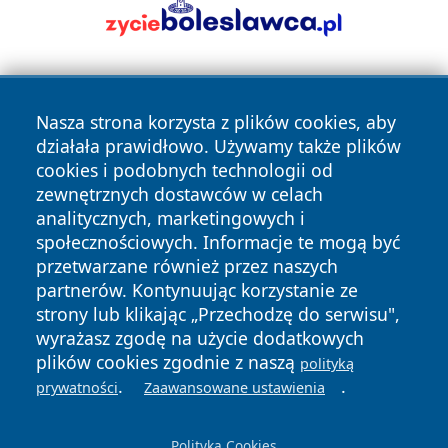
Nasza strona korzysta z plików cookies, aby
działała prawidłowo. Używamy także plików
cookies i podobnych technologii od
zewnętrznych dostawców w celach
Copyright © 2026 echowarszawy.pl Wszystkie prawa
analitycznych, marketingowych i
zastrzeżone.
społecznościowych. Informacje te mogą być
przetwarzane również przez naszych
partnerów. Kontynuując korzystanie ze
Polityka
Polityka
News
Autorzy
strony lub klikając „Przechodzę do serwisu",
Prywatności
Cookies
wyrażasz zgodę na użycie dodatkowych
plików cookies zgodnie z naszą
polityką
.
.
prywatności
Zaawansowane ustawienia
Polityka Cookies