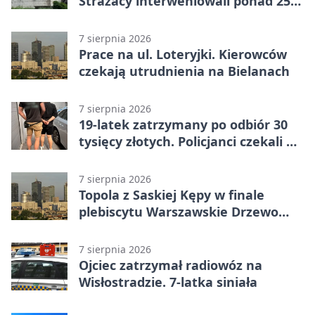
Strażacy interweniowali ponad 250
razy
7 sierpnia 2026
Prace na ul. Loteryjki. Kierowców
czekają utrudnienia na Bielanach
7 sierpnia 2026
19-latek zatrzymany po odbiór 30
tysięcy złotych. Policjanci czekali w
mieszkaniu
7 sierpnia 2026
Topola z Saskiej Kępy w finale
plebiscytu Warszawskie Drzewo
Roku
7 sierpnia 2026
Ojciec zatrzymał radiowóz na
Wisłostradzie. 7-latka siniała