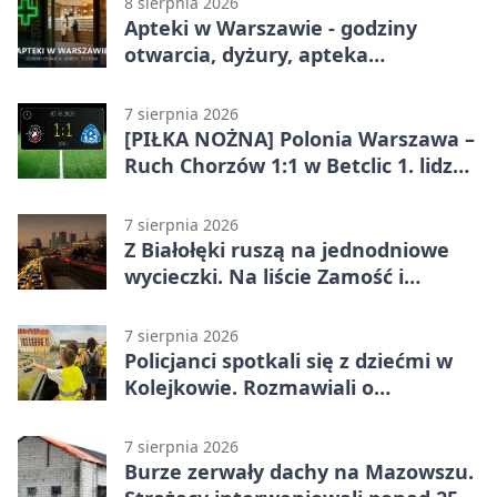
8 sierpnia 2026
Apteki w Warszawie - godziny
otwarcia, dyżury, apteka
całodobowa
7 sierpnia 2026
[PIŁKA NOŻNA] Polonia Warszawa –
Ruch Chorzów 1:1 w Betclic 1. lidze.
Lider stracił punkty u siebie
7 sierpnia 2026
Z Białołęki ruszą na jednodniowe
wycieczki. Na liście Zamość i
Kraków
7 sierpnia 2026
Policjanci spotkali się z dziećmi w
Kolejkowie. Rozmawiali o
wakacyjnych zagrożeniach
7 sierpnia 2026
Burze zerwały dachy na Mazowszu.