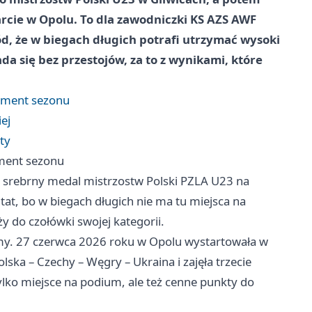
arcie w Opolu. To dla zawodniczki KS AZS AWF
d, że w biegach długich potrafi utrzymać wysoki
ada się bez przestojów, za to z wynikami, które
agment sezonu
ej
ty
gment sezonu
 srebrny medal mistrzostw Polski PZLA U23 na
tat, bo w biegach długich nie ma tu miejsca na
y do czołówki swojej kategorii.
ormy. 27 czerwca 2026 roku w
Opolu
wystartowała w
a – Czechy – Węgry – Ukraina i zajęła trzecie
tylko miejsce na podium, ale też cenne punkty do