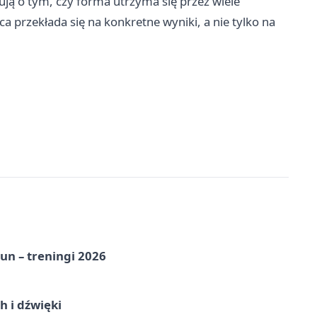
ują o tym, czy forma utrzyma się przez wiele
a przekłada się na konkretne wyniki, a nie tylko na
un – treningi 2026
 i dźwięki