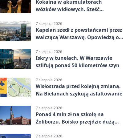
Kokaina w akumulatorach
wózków widłowych. Sześć
zatrzymań w pięciu
województwach
7 sierpnia 2026
Kapelan szedł z powstańcami przez
walczącą Warszawę. Opowiedzą o
nim w muzeum
7 sierpnia 2026
Iskry w tunelach. W Warszawie
szlifują ponad 50 kilometrów szyn
7 sierpnia 2026
Wisłostrada przed kolejną zmianą.
Na Bielanach szykują asfaltowanie
7 sierpnia 2026
Ponad 4 mln zł na szkołę na
Żoliborzu. Boisko przejdzie dużą
zmianę
7 sierpnia 2026