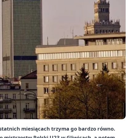
 ostatnich miesiącach trzyma go bardzo równo.
o mistrzostw Polski U23 w Gliwicach, a potem