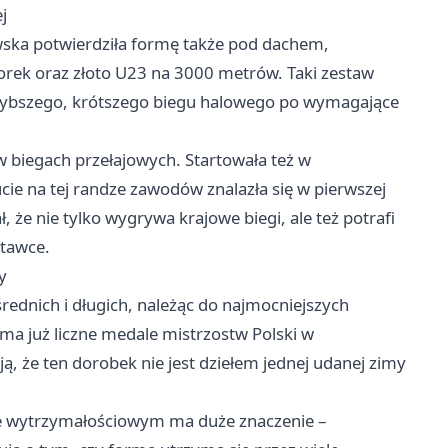
j
kowska potwierdziła formę także pod dachem,
orek oraz złoto U23 na 3000 metrów. Taki zestaw
szybszego, krótszego biegu halowego po wymagające
 w biegach przełajowych. Startowała też w
cie na tej randze zawodów znalazła się w pierwszej
, że nie tylko wygrywa krajowe biegi, ale też potrafi
tawce.
y
 średnich i długich, należąc do najmocniejszych
ma już liczne medale mistrzostw Polski w
ą, że ten dorobek nie jest dziełem jednej udanej zimy
rcie wytrzymałościowym ma duże znaczenie –