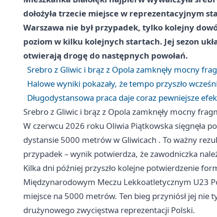
dołożyła trzecie miejsce w reprezentacyjnym st
Warszawa nie był przypadek, tylko kolejny dowó
poziom w kilku kolejnych startach. Jej sezon ukł
otwierają drogę do następnych powołań.
Srebro z Gliwic i brąz z Opola zamknęły mocny fr
Halowe wyniki pokazały, że tempo przyszło wcześni
Długodystansowa praca daje coraz pewniejsze efek
Srebro z Gliwic i brąz z Opola zamknęły mocny fra
W czerwcu 2026 roku Oliwia Piątkowska sięgnęła po
dystansie 5000 metrów w
Gliwicach
. To ważny rezul
przypadek – wynik potwierdza, że zawodniczka należ
Kilka dni później przyszło kolejne potwierdzenie f
Międzynarodowym Meczu Lekkoatletycznym U23 Polsk
miejsce na 5000 metrów. Ten bieg przyniósł jej nie 
drużynowego zwycięstwa reprezentacji Polski.