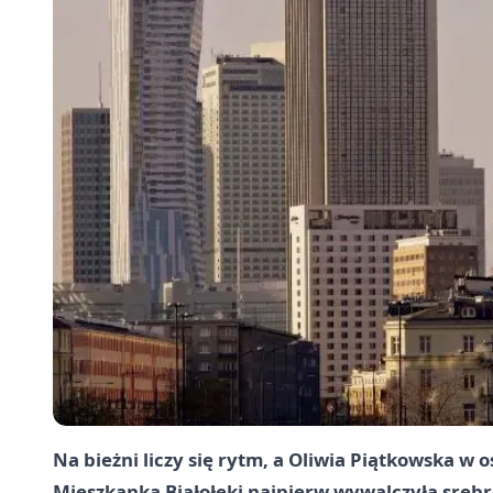
Na bieżni liczy się rytm, a Oliwia Piątkowska w
Mieszkanka Białołęki najpierw wywalczyła srebr