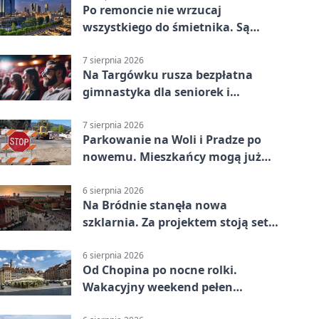
Po remoncie nie wrzucaj
wszystkiego do śmietnika. Są
legalne rozwiązania
7 sierpnia 2026
Na Targówku rusza bezpłatna
gimnastyka dla seniorek i
seniorów
7 sierpnia 2026
Parkowanie na Woli i Pradze po
nowemu. Mieszkańcy mogą już
składać wnioski
6 sierpnia 2026
Na Bródnie stanęła nowa
szklarnia. Za projektem stoją setki
godzin pracy
6 sierpnia 2026
Od Chopina po nocne rolki.
Wakacyjny weekend pełen
pomysłów