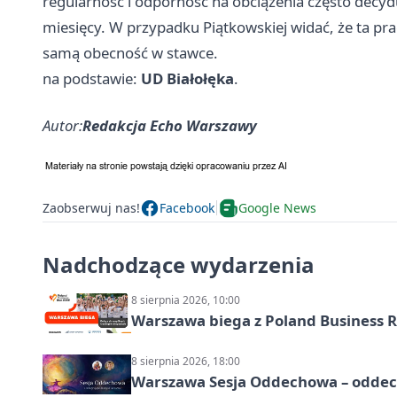
regularność i odporność na obciążenia często decyd
miesięcy. W przypadku Piątkowskiej widać, że ta prac
samą obecność w stawce.
na podstawie:
UD Białołęka
.
Autor:
Redakcja Echo Warszawy
Zaobserwuj nas!
Facebook
Google News
Nadchodzące wydarzenia
8 sierpnia 2026, 10:00
Warszawa biega z Poland Business R
8 sierpnia 2026, 18:00
Warszawa Sesja Oddechowa – oddech