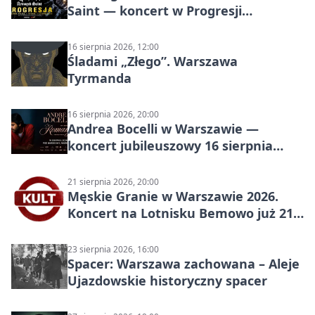
Saint — koncert w Progresji
(Warszawa)
16 sierpnia 2026, 12:00
Śladami „Złego”. Warszawa
Tyrmanda
16 sierpnia 2026, 20:00
Andrea Bocelli w Warszawie —
koncert jubileuszowy 16 sierpnia
2026
21 sierpnia 2026, 20:00
Męskie Granie w Warszawie 2026.
Koncert na Lotnisku Bemowo już 21
sierpnia
23 sierpnia 2026, 16:00
Spacer: Warszawa zachowana – Aleje
Ujazdowskie historyczny spacer