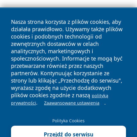
Nasza strona korzysta z plików cookies, aby
działała prawidłowo. Używamy także plików
cookies i podobnych technologii od
zewnętrznych dostawców w celach
Copyright © 2026 echowarszawy.pl Wszystkie prawa
analitycznych, marketingowych i
zastrzeżone.
społecznościowych. Informacje te mogą być
przetwarzane również przez naszych
partnerów. Kontynuując korzystanie ze
Polityka
Polityka
News
Autorzy
strony lub klikając „Przechodzę do serwisu",
Prywatności
Cookies
wyrażasz zgodę na użycie dodatkowych
plików cookies zgodnie z naszą
polityką
.
.
prywatności
Zaawansowane ustawienia
Polityka Cookies
Przejdź do serwisu