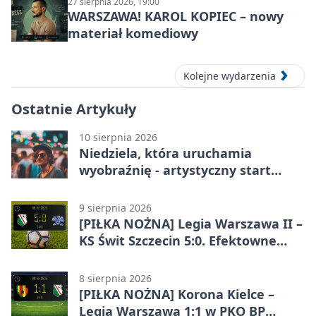
27 sierpnia 2026, 19:00
WARSZAWA! KAROL KOPIEC – nowy
materiał komediowy
Kolejne wydarzenia
Ostatnie Artykuły
10 sierpnia 2026
Niedziela, która uruchamia
wyobraźnię - artystyczny start
sezonu
9 sierpnia 2026
[PIŁKA NOŻNA] Legia Warszawa II –
KS Świt Szczecin 5:0. Efektowne
przełamanie rezerw w Betclic 2.
lidze
8 sierpnia 2026
[PIŁKA NOŻNA] Korona Kielce –
Legia Warszawa 1:1 w PKO BP