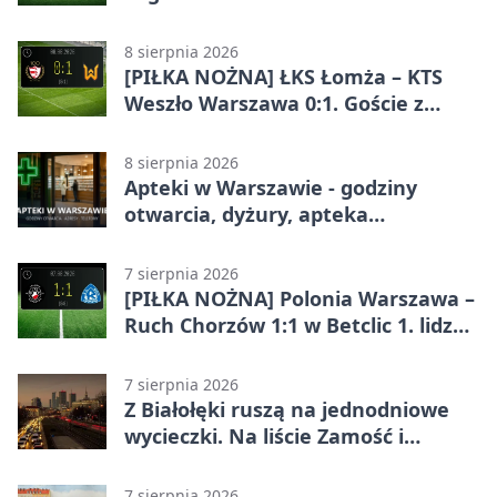
Ekstraklasie. Goście wypuścili
zwycięstwo z rąk
8 sierpnia 2026
[PIŁKA NOŻNA] ŁKS Łomża – KTS
Weszło Warszawa 0:1. Goście z
Warszawy z ważnym zwycięstwem
w Betclic 3. Lidze Grupa 1 (Grupa I)
8 sierpnia 2026
Apteki w Warszawie - godziny
otwarcia, dyżury, apteka
całodobowa
7 sierpnia 2026
[PIŁKA NOŻNA] Polonia Warszawa –
Ruch Chorzów 1:1 w Betclic 1. lidze.
Lider stracił punkty u siebie
7 sierpnia 2026
Z Białołęki ruszą na jednodniowe
wycieczki. Na liście Zamość i
Kraków
7 sierpnia 2026