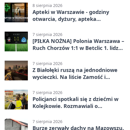
w Betclic 3. Lidze Grupa 1 (Grupa I)
8 sierpnia 2026
Apteki w Warszawie - godziny
otwarcia, dyżury, apteka
całodobowa
7 sierpnia 2026
[PIŁKA NOŻNA] Polonia Warszawa –
Ruch Chorzów 1:1 w Betclic 1. lidze.
Lider stracił punkty u siebie
7 sierpnia 2026
Z Białołęki ruszą na jednodniowe
wycieczki. Na liście Zamość i
Kraków
7 sierpnia 2026
Policjanci spotkali się z dziećmi w
Kolejkowie. Rozmawiali o
wakacyjnych zagrożeniach
7 sierpnia 2026
Burze zerwały dachy na Mazowszu.