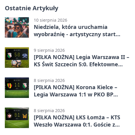
Ostatnie Artykuły
10 sierpnia 2026
Niedziela, która uruchamia
wyobraźnię - artystyczny start
sezonu
9 sierpnia 2026
[PIŁKA NOŻNA] Legia Warszawa II –
KS Świt Szczecin 5:0. Efektowne
przełamanie rezerw w Betclic 2.
lidze
8 sierpnia 2026
[PIŁKA NOŻNA] Korona Kielce –
Legia Warszawa 1:1 w PKO BP
Ekstraklasie. Goście wypuścili
zwycięstwo z rąk
8 sierpnia 2026
[PIŁKA NOŻNA] ŁKS Łomża – KTS
Weszło Warszawa 0:1. Goście z
Warszawy z ważnym zwycięstwem