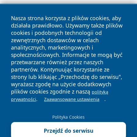
Nasza strona korzysta z plików cookies, aby
działała prawidłowo. Używamy także plików
cookies i podobnych technologii od
zewnętrznych dostawców w celach
Copyright © 2026 echowarszawy.pl Wszystkie prawa
analitycznych, marketingowych i
zastrzeżone.
społecznościowych. Informacje te mogą być
przetwarzane również przez naszych
partnerów. Kontynuując korzystanie ze
Polityka
Polityka
News
Autorzy
strony lub klikając „Przechodzę do serwisu",
Prywatności
Cookies
wyrażasz zgodę na użycie dodatkowych
plików cookies zgodnie z naszą
polityką
.
.
prywatności
Zaawansowane ustawienia
Polityka Cookies
Przejdź do serwisu