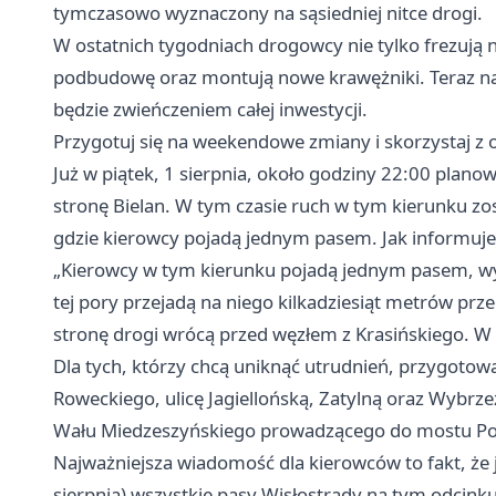
tymczasowo wyznaczony na sąsiedniej nitce drogi.
W ostatnich tygodniach drogowcy nie tylko frezują 
podbudowę oraz montują nowe krawężniki. Teraz nad
będzie zwieńczeniem całej inwestycji.
Przygotuj się na weekendowe zmiany i skorzystaj z
Już w piątek, 1 sierpnia, około godziny 22:00 plano
stronę Bielan. W tym czasie ruch w tym kierunku z
gdzie kierowcy pojadą jednym pasem. Jak informuj
„Kierowcy w tym kierunku pojadą jednym pasem, wy
tej pory przejadą na niego kilkadziesiąt metrów pr
stronę drogi wrócą przed węzłem z Krasińskiego. W
Dla tych, którzy chcą uniknąć utrudnień, przygoto
Roweckiego, ulicę Jagiellońską, Zatylną oraz Wybrzeż
Wału Miedzeszyńskiego prowadzącego do mostu Ponia
Najważniejsza wiadomość dla kierowców to fakt, że ju
sierpnia) wszystkie pasy Wisłostrady na tym odcink