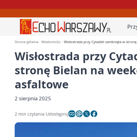
Prz
Strona główna
Wiadomości
Wisłostrada przy Cytadeli zamknięta w stron
Wisłostrada przy Cyta
stronę Bielan na wee
asfaltowe
2 sierpnia 2025
2 min czytania
Udostępnij