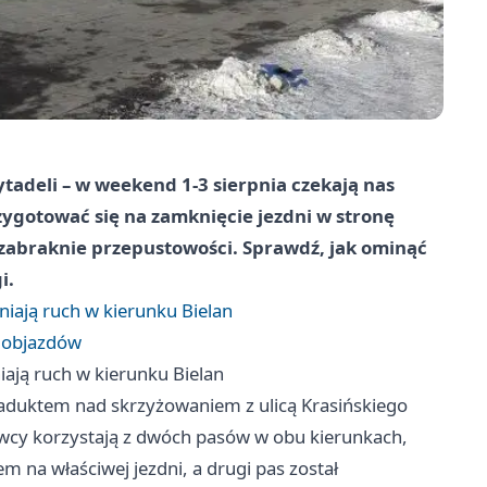
tadeli – w weekend 1-3 sierpnia czekają nas
ygotować się na zamknięcie jezdni w stronę
ie zabraknie przepustowości. Sprawdź, jak ominąć
i.
iają ruch w kierunku Bielan
z objazdów
ają ruch w kierunku Bielan
aduktem nad skrzyżowaniem z ulicą Krasińskiego
wcy korzystają z dwóch pasów w obu kierunkach,
 na właściwej jezdni, a drugi pas został