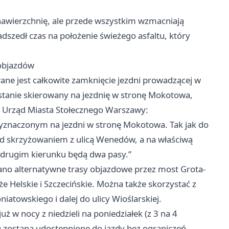
nawierzchnię, ale przede wszystkim wzmacniają
szedł czas na położenie świeżego asfaltu, który
 objazdów
wane jest całkowite zamknięcie jezdni prowadzącej w
ostanie skierowany na jezdnię w stronę Mokotowa,
e Urząd Miasta Stołecznego Warszawy:
znaczonym na jezdni w stronę Mokotowa. Tak jak do
zed skrzyżowaniem z ulicą Wenedów, a na właściwą
 drugim kierunku będą dwa pasy.”
wano alternatywne trasy objazdowe przez most Grota-
e Helskie i Szczecińskie. Można także skorzystać z
towskiego i dalej do ulicy Wioślarskiej.
ż w nocy z niedzieli na poniedziałek (z 3 na 4
u zostaną udostępnione do jazdy bez ograniczeń.