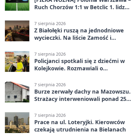
Ruch Chorzów 1:1 w Betclic 1. lidze.
Lider stracił punkty u siebie
7 sierpnia 2026
Z Białołęki ruszą na jednodniowe
wycieczki. Na liście Zamość i
Kraków
7 sierpnia 2026
Policjanci spotkali się z dziećmi w
Kolejkowie. Rozmawiali o
wakacyjnych zagrożeniach
7 sierpnia 2026
Burze zerwały dachy na Mazowszu.
Strażacy interweniowali ponad 250
razy
7 sierpnia 2026
Prace na ul. Loteryjki. Kierowców
czekają utrudnienia na Bielanach