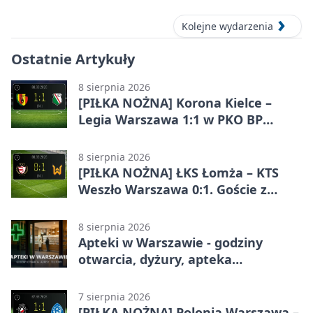
Kolejne wydarzenia
Ostatnie Artykuły
8 sierpnia 2026
[PIŁKA NOŻNA] Korona Kielce –
Legia Warszawa 1:1 w PKO BP
Ekstraklasie. Goście wypuścili
zwycięstwo z rąk
8 sierpnia 2026
[PIŁKA NOŻNA] ŁKS Łomża – KTS
Weszło Warszawa 0:1. Goście z
Warszawy z ważnym zwycięstwem
w Betclic 3. Lidze Grupa 1 (Grupa I)
8 sierpnia 2026
Apteki w Warszawie - godziny
otwarcia, dyżury, apteka
całodobowa
7 sierpnia 2026
[PIŁKA NOŻNA] Polonia Warszawa –