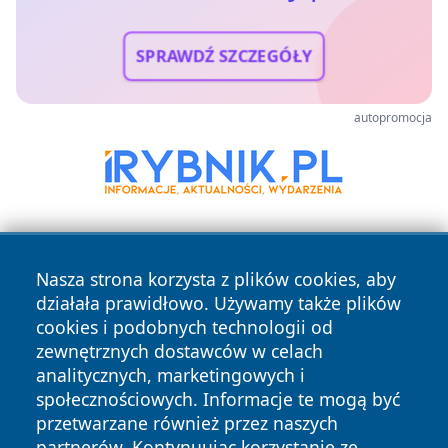
SPRAWDŹ SZCZEGÓŁY
autopromocja
Nasza strona korzysta z plików cookies, aby
działała prawidłowo. Używamy także plików
cookies i podobnych technologii od
zewnętrznych dostawców w celach
Copyright © 2026 echowarszawy.pl Wszystkie prawa
analitycznych, marketingowych i
zastrzeżone.
społecznościowych. Informacje te mogą być
przetwarzane również przez naszych
partnerów. Kontynuując korzystanie ze
Polityka
Polityka